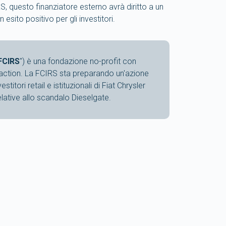
S, questo finanziatore esterno avrà diritto a un
sito positivo per gli investitori.
FCIRS
") è una fondazione no-profit con
 action. La FCIRS sta preparando un'azione
stitori retail e istituzionali di Fiat Chrysler
elative allo scandalo Dieselgate.