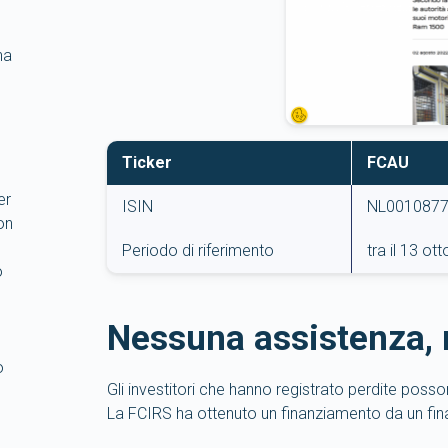
ha
Ticker
FCAU
er
ISIN
NL001087
on
Periodo di riferimento
tra il 13 o
o
Nessuna assistenza,
o
Gli investitori che hanno registrato perdite poss
La FCIRS ha ottenuto un finanziamento da un fin