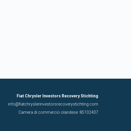
Fiat Chrysler Investors Recovery Stichting
info@fiatchryslerinvestorsrecoverystichting.com
Camera di commercio olandese: 85102407